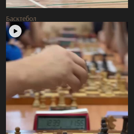
Басктебол