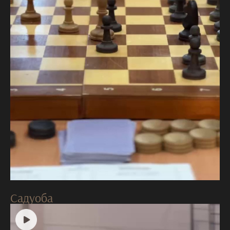
Садуоба